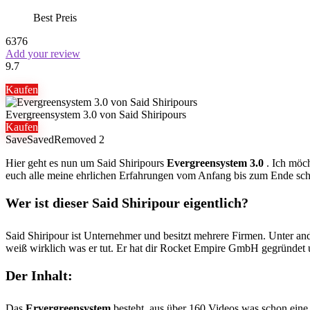
Best Preis
6376
Add your review
9.7
Kaufen
Evergreensystem 3.0 von Said Shiripours
Kaufen
Save
Saved
Removed
2
Hier geht es nun um Said Shiripours
Evergreensystem 3.0
. Ich möch
euch alle meine ehrlichen Erfahrungen vom Anfang bis zum Ende sch
Wer ist dieser Said Shiripour eigentlich?
Said Shiripour ist Unternehmer und besitzt mehrere Firmen. Unter an
weiß wirklich was er tut. Er hat dir Rocket Empire GmbH gegründet 
Der Inhalt:
Das
Ervergreensystem
besteht aus über 160 Videos was schon eine