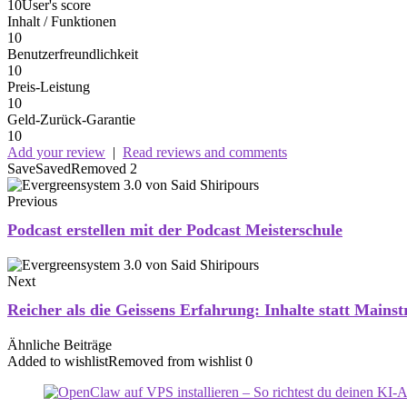
10
User's score
Inhalt / Funktionen
10
Benutzerfreundlichkeit
10
Preis-Leistung
10
Geld-Zurück-Garantie
10
Add your review
|
Read reviews and comments
Save
Saved
Removed
2
Previous
Podcast erstellen mit der Podcast Meisterschule
Next
Reicher als die Geissens Erfahrung: Inhalte statt Mains
Ähnliche Beiträge
Added to wishlist
Removed from wishlist
0