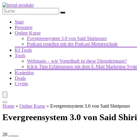
Start
Personen
Online Kurse
Evergreensystem 3.0 von Said Shiripours
Podcast erstellen mit der Podcast Meisterschule
KI Tools
Tools
Webinaris – wie Vorteilhaft ist diese Dienstleistung?
Klick Tipp Erfahrungen mit dem E-Mail Marketing Syst
Kostenlos
Deals
Crypto
Home
»
Online Kurse
»
Evergreensystem 3.0 von Said Shiripours
Evergreensystem 3.0 von Said Shir
20