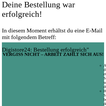
Deine Bestellung war
erfolgreich!
In diesem Moment erhältst du eine E-Mail
mit folgendem Betreff:
Digistore24: Bestellung erfolgreich"
VERGISS NICHT – ARBEIT ZAHLT SICH AUS!
A
d
e
S
s
d
H
S
b
d