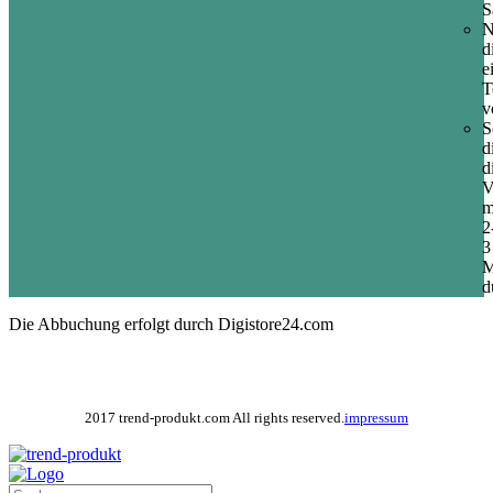
S
N
d
e
T
v
S
d
d
V
m
2
3
M
d
Die Abbuchung erfolgt durch Digistore24.com
2017 trend-produkt.com All rights reserved.
impressum